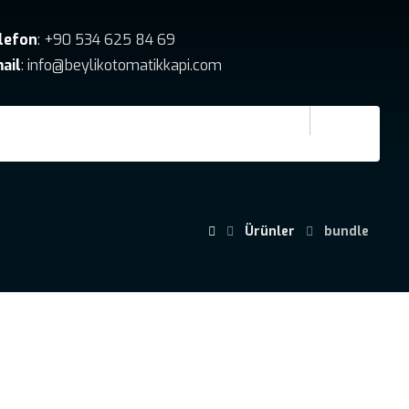
lefon
: +90 534 625 84 69
ail
: info@beylikotomatikkapi.com
Ürünler
bundle