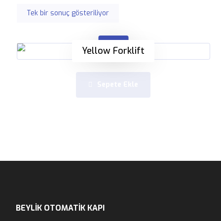
Tek bir sonuç gösteriliyor
$
79
Yellow Forklift
Sepete Ekle
BEYLIK OTOMATİK KAPI